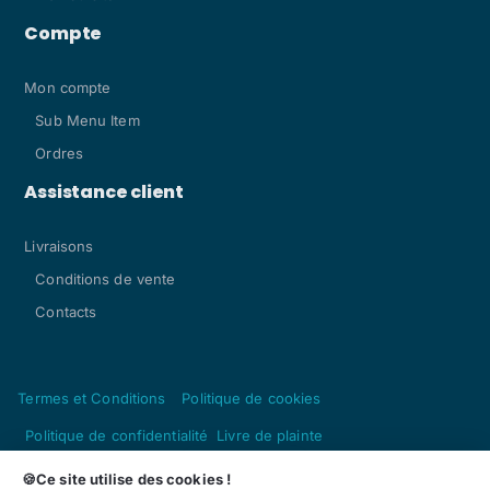
Compte
Mon compte
Sub Menu Item
Ordres
Assistance client
Livraisons
Conditions de vente
Contacts
Termes et Conditions
Politique de cookies
Politique de confidentialité
Livre de plainte
Copyright © 2024, Artesacris - Paramentaria Fátima by
Filtre
🍪Ce site utilise des cookies !
reativa.pt