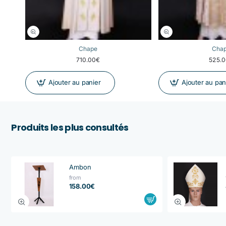
Chape
Cha
710.00€
525.
Ajouter au panier
Ajouter au pan
Produits les plus consultés
Ambon
from
158.00€