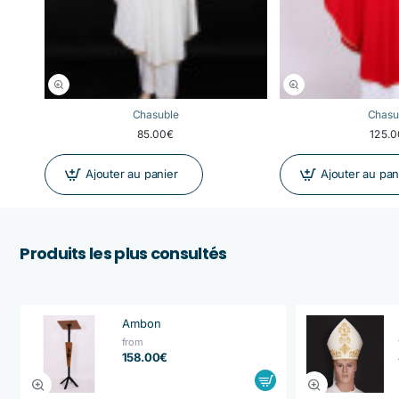
Chasuble
Chasu
85.00€
125.
Ajouter au panier
Ajouter au pan
Produits les plus consultés
Ambon
from
158.00€