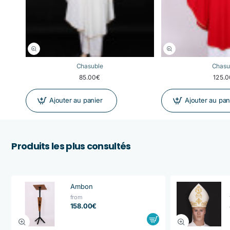
Chasuble
Chasu
85.00€
125.
Ajouter au panier
Ajouter au pan
Produits les plus consultés
Ambon
from
158.00€