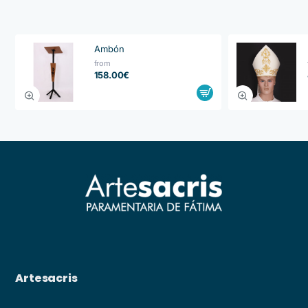
Ambón
from
158.00€
Artesacris