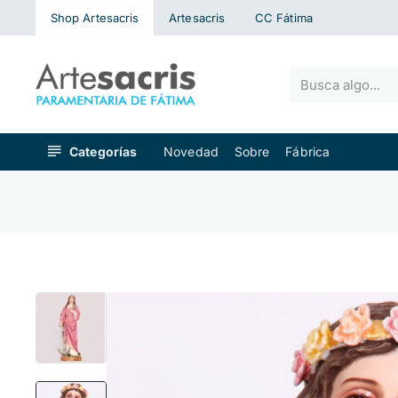
Shop Artesacris
Artesacris
CC Fátima
Busca
algo...
Categorías
Novedad
Sobre
Fábrica