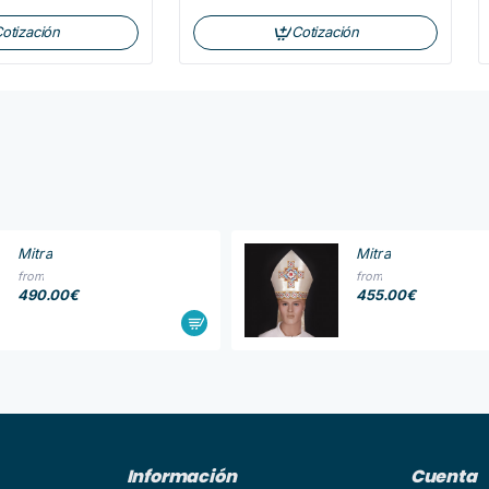
otización
Cotización
Mitra
Mitra
from
from
490.00€
455.00€
Información
Cuenta