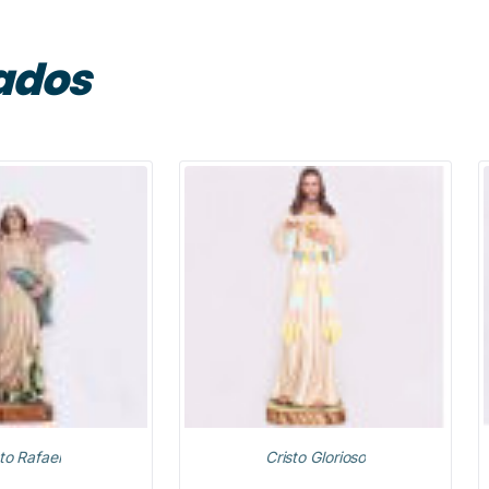
ados
to Rafael
Cristo Glorioso