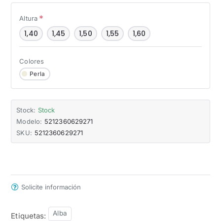
Altura
1,40
1,45
1,50
1,55
1,60
Colores
Perla
Stock:
Stock
Modelo:
5212360629271
SKU:
5212360629271
Solicite información
Alba
Etiquetas: