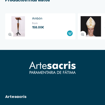
Ambón
from
158.00€
Artesacris