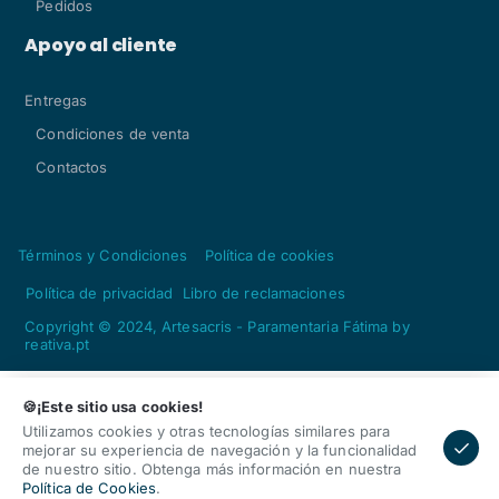
Pedidos
Apoyo al cliente
Entregas
Condiciones de venta
Contactos
Términos y Condiciones
Política de cookies
Política de privacidad
Libro de reclamaciones
Copyright © 2024, Artesacris - Paramentaria Fátima by
reativa.pt
Agregar
Cantidad
🍪¡Este sitio usa cookies!
Utilizamos cookies y otras tecnologías similares para
mejorar su experiencia de navegación y la funcionalidad
de nuestro sitio. Obtenga más información en nuestra
Política de Cookies
.
Home
Cuenta
Productos
Carreta