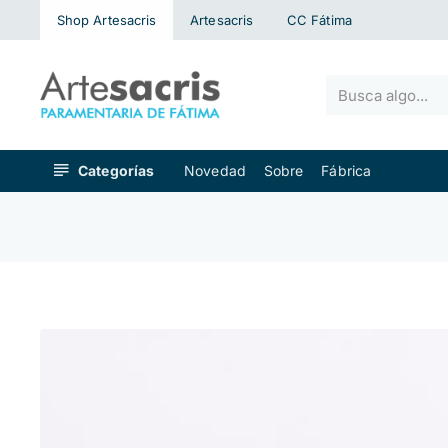
Shop Artesacris
Artesacris
CC Fátima
Busca
algo...
Categorías
Novedad
Sobre
Fábrica