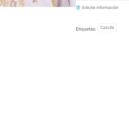
Solicite información
Casulla
Etiquetas: