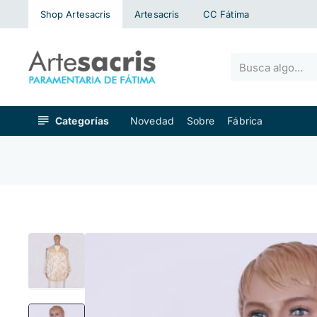
Shop Artesacris
Artesacris
CC Fátima
Busca
algo...
Categorías
Novedad
Sobre
Fábrica