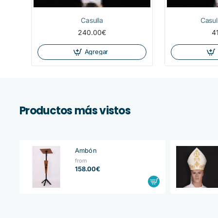
Casulla
Casu
240.00€
4
Agregar
Productos más vistos
Ambón
from
158.00€