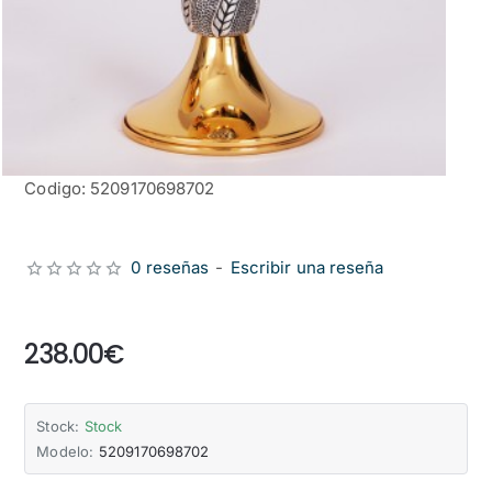
Codigo: 5209170698702
0 reseñas
-
Escribir una reseña
from
238.00€
Stock:
Stock
Modelo:
5209170698702