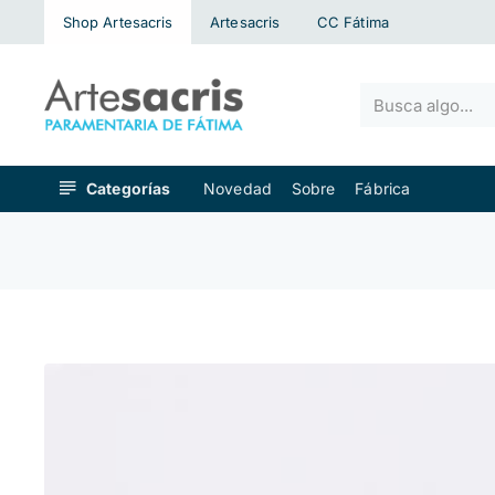
Shop Artesacris
Artesacris
CC Fátima
Busca
algo...
Categorías
Novedad
Sobre
Fábrica