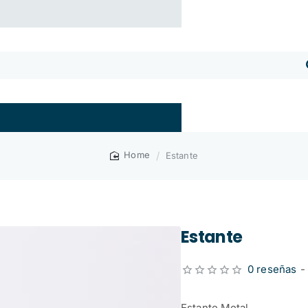
Estante
home
Estante
0 reseñas
-
Estante Metal