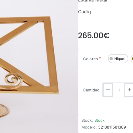
Codig
from
265.00€
Colores
Niquel
Cantidad
Stock:
Stock
Modelo:
5218811581389