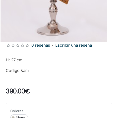
0 reseñas
-
Escribir una reseña
H: 27 cm
Codigo:&am
from
390.00€
Colores
Niquel