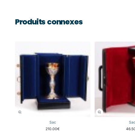
Produits connexes
Sac
Sa
210.00€
46.5