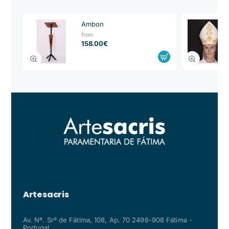
Ambon
from
158.00€
Artesacris
Av. Nª. Srª de Fátima, 108, Ap. 70 2496-908 Fátima -
Portugal