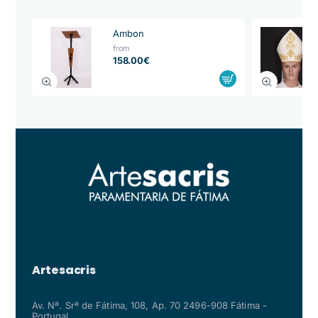
Ambon
from
158.00€
Artesacris
Av. Nª. Srª de Fátima, 108, Ap. 70 2496-908 Fátima -
Portugal