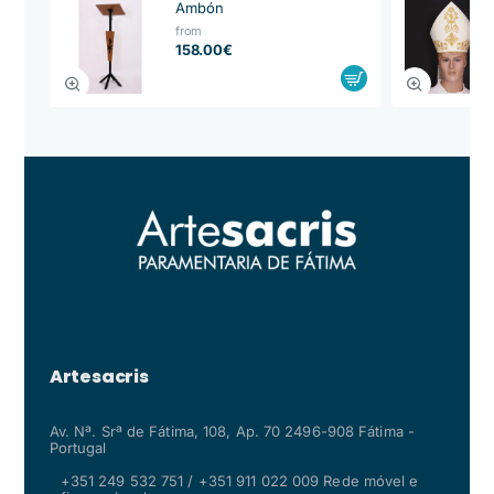
Ambón
from
158.00€
Artesacris
Av. Nª. Srª de Fátima, 108, Ap. 70 2496-908 Fátima -
Portugal
+351 249 532 751 / +351 911 022 009 Rede móvel e