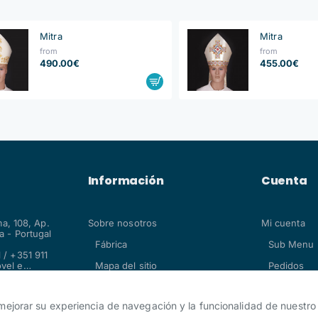
Mitra
Mitra
from
from
490.00€
455.00€
Información
Cuenta
ma, 108, Ap.
Sobre nosotros
Mi cuenta
 - Portugal
Fábrica
Sub Menu 
 / +351 911
vel e
Mapa del sitio
Pedidos
.com
 mejorar su experiencia de navegación y la funcionalidad de nuestro