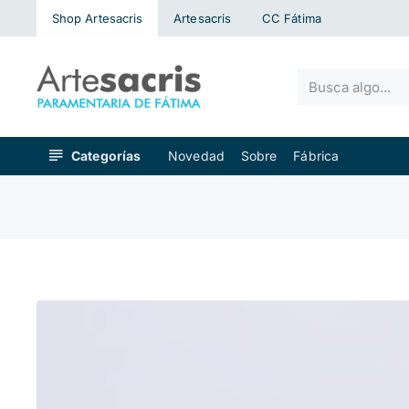
Shop Artesacris
Artesacris
CC Fátima
Busca
algo...
Categorías
Novedad
Sobre
Fábrica