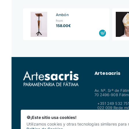
Ambón
from
158.00€
Artesacris
Av. Nª. Srª de Fáti
70 2496-908 Fátima
+351 249 532 751
022 009 Rede mó
fixa nacional
shop@artesacris
🍪¡Este sitio usa cookies!
Utilizamos cookies y otras tecnologías similares para