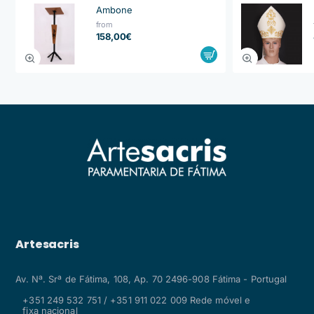
Ambone
from
158,00€
Artesacris
Av. Nª. Srª de Fátima, 108, Ap. 70 2496-908 Fátima - Portugal
+351 249 532 751 / +351 911 022 009 Rede móvel e
fixa nacional