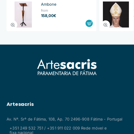
Ambone
from
158,00€
Artesacris
Av. Nª. Srª de Fátima, 108, Ap. 70 2496-908 Fátima - Portugal
+351 249 532 751 / +351 911 022 009 Rede móvel e
fixa nacional