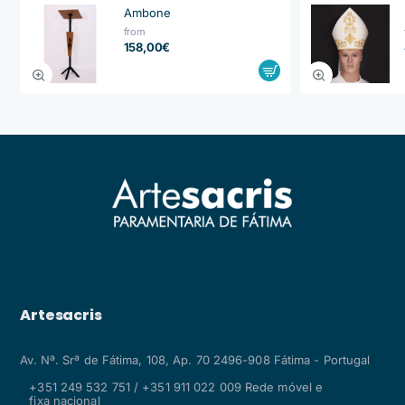
Ambone
from
158,00€
Artesacris
Av. Nª. Srª de Fátima, 108, Ap. 70 2496-908 Fátima - Portugal
+351 249 532 751 / +351 911 022 009 Rede móvel e
fixa nacional