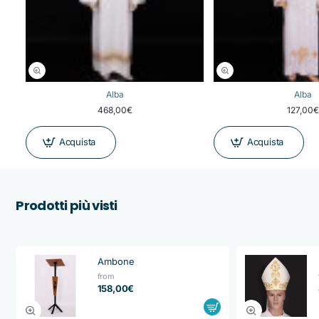
Alba
Alba
468,00€
127,00
Acquista
Acquista
Prodotti più visti
Ambone
from
158,00€