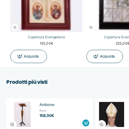
Copertura Evangeliario
Copertura Evan
155,00€
325,00
Acquista
Acquista
Prodotti più visti
Ambone
from
158,00€