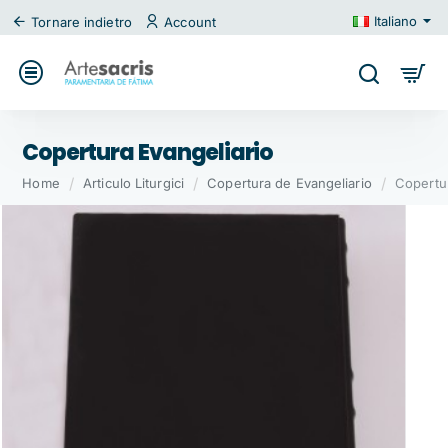
Italiano
Tornare indietro
Account
Copertura Evangeliario
home
Home
Articulo Liturgici
Copertura de Evangeliario
Copertur