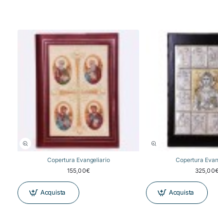
Copertura Evangeliario
Copertura Evan
155,00€
325,00
Acquista
Acquista