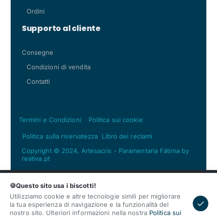
Ordini
Supporto al cliente
Consegne
Condizioni di vendita
Contatti
Termini e Condizioni
Politica sui cookie
Politica sulla riservatezza
Libro dei reclami
Copyright © 2024, Artesacris - Paramentaria Fátima by
reativa.pt
🍪Questo sito usa i biscotti!
Utilizziamo cookie e altre tecnologie simili per migliorare
la tua esperienza di navigazione e la funzionalità del
nostro sito. Ulteriori informazioni nella nostra
Politica sui