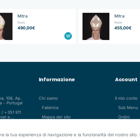
Mitra
Mitra
from
from
490,00€
455,00€
Informazione
Account
ma, 108, Ap.
Chi siamo
Il mio conto
 - Portugal
Fabbrica
Sub Menu 
 / +351 911
vel e
Mappa del sito
Ordini
.com
are la tua esperienza di navigazione e la funzionalità del nostro sito. 