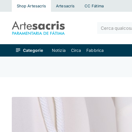
Shop Artesacris
Artesacris
CC Fátima
Cerca
qualcosa...
Categorie
Notizia
Circa
Fabbrica