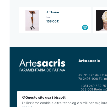
Ambone
from
158,00€
Artesacris
Av. Nª. Srª de Fáti
70 2496-908 Fátima
+351 249 532 751
022 009 Rede mó
fixa nacional
shop@artesacris
🍪Questo sito usa i biscotti!
Utilizziamo cookie e altre tecnologie simili per miglior