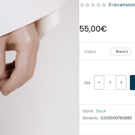
0 recension
from
55,00€
Colori
Bianco
Qtà
Stock:
Stock
Modello:
5200000765885