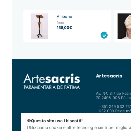
Ambone
from
158,00€
Artesacris
Av. Nª. Srª de Fáti
70 2496-908 Fátima
+351 249 532 751
022 009 Rede mó
fixa nacional
shop@artesacris
🍪Questo sito usa i biscotti!
Utilizziamo cookie e altre tecnologie simili per miglior