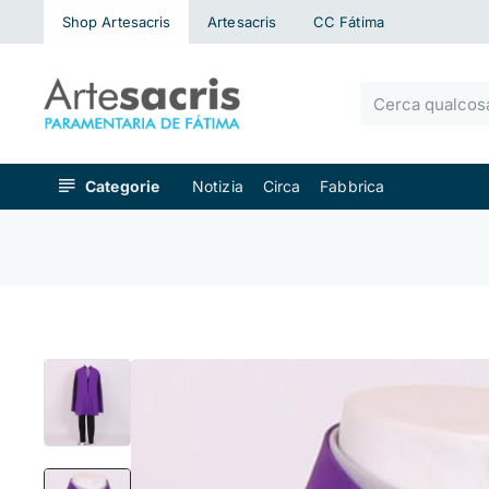
Shop Artesacris
Artesacris
CC Fátima
Cerca
qualcosa...
Categorie
Notizia
Circa
Fabbrica