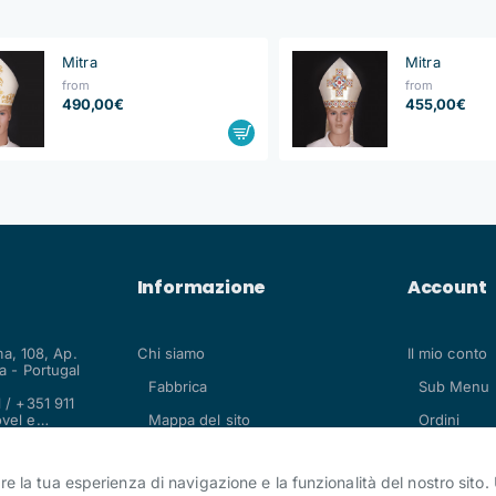
Mitra
Mitra
from
from
490,00€
455,00€
Informazione
Account
ma, 108, Ap.
Chi siamo
Il mio conto
 - Portugal
Fabbrica
Sub Menu 
 / +351 911
vel e
Mappa del sito
Ordini
.com
are la tua esperienza di navigazione e la funzionalità del nostro sito. 