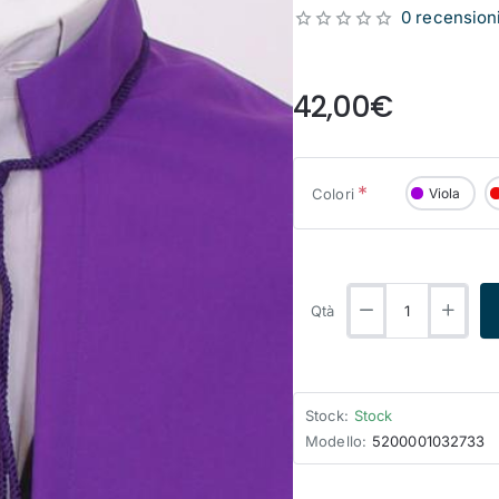
0 recension
from
42,00€
Colori
Viola
Qtà
Stock:
Stock
Modello:
5200001032733