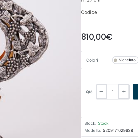
Codice
from
810,00€
Colori
Nichelato
Qtà
Stock:
Stock
Modello:
5209171029628