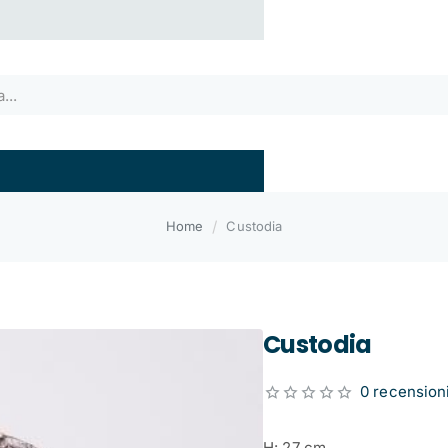
home
Home
Custodia
Custodia
0 recension
H: 27 cm