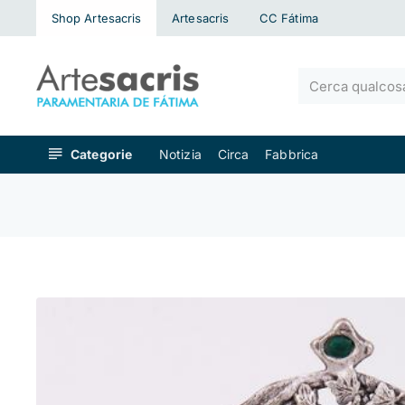
Shop Artesacris
Artesacris
CC Fátima
Cerca
qualcosa...
Categorie
Notizia
Circa
Fabbrica