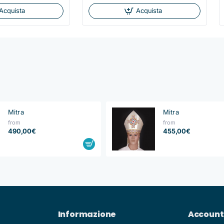
Acquista
Acquista
Mitra
Mitra
from
from
490,00€
455,00€
Informazione
Account