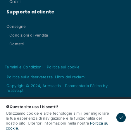
Ordini
Supporto al cliente
Consegne
Condizioni di vendita
Contatti
Termini e Condizioni
Politica sui cookie
Politica sulla riservatezza
Libro dei reclami
Copyright © 2024, Artesacris - Paramentaria Fátima by
reativa.pt
🍪Questo sito usa i biscotti!
Utilizziamo cookie e altre tecnologie simili per migliorare
la tua esperienza di navigazione e la funzionalità del
nostro sito. Ulteriori informazioni nella nostra
Politica sui
Acquista
Qtà
cookie
.