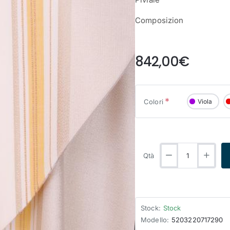
Composizion
from
842,00€
Colori
Viola
Qtà
Stock:
Stock
Modello:
5203220717290