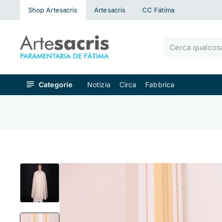
Shop Artesacris
Artesacris
CC Fátima
Cerca
qualcosa...
Categorie
Notizia
Circa
Fabbrica