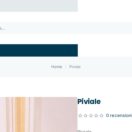
home
Home
Piviale
Piviale
0 recension
Piviale