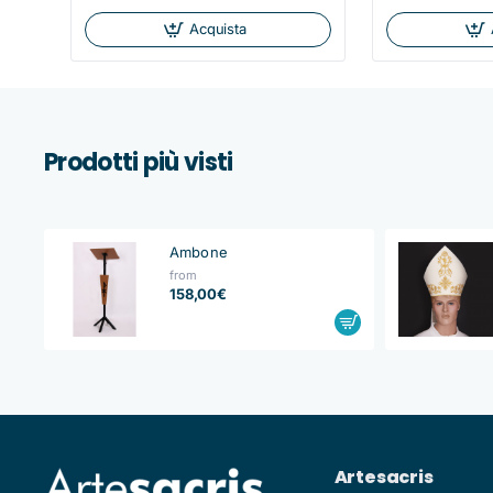
Acquista
Prodotti più visti
Ambone
from
158,00€
Artesacris