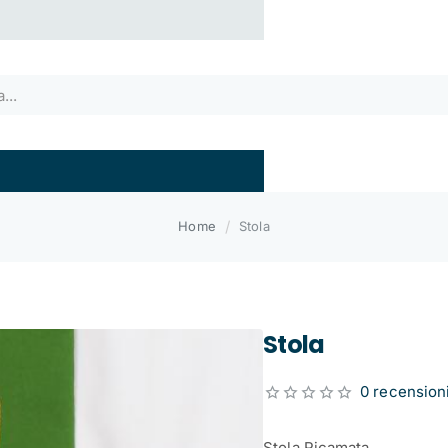
home
Home
Stola
Stola
0 recension
Stola Ricamata