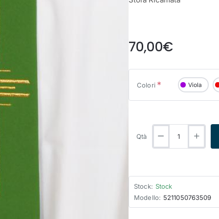
from
70,00€
Colori
Viola
Qtà
Stock:
Stock
Modello:
5211050763509