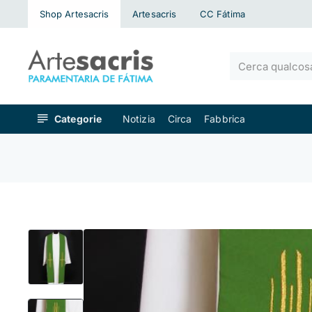
Shop Artesacris
Artesacris
CC Fátima
Cerca
qualcosa...
Categorie
Notizia
Circa
Fabbrica