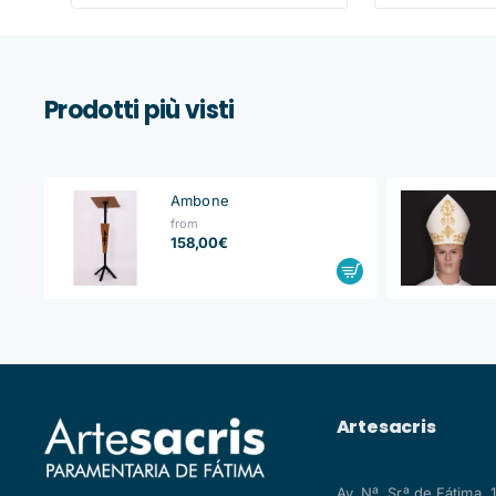
Prodotti più visti
Ambone
from
158,00€
Artesacris
Av. Nª. Srª de Fátima, 