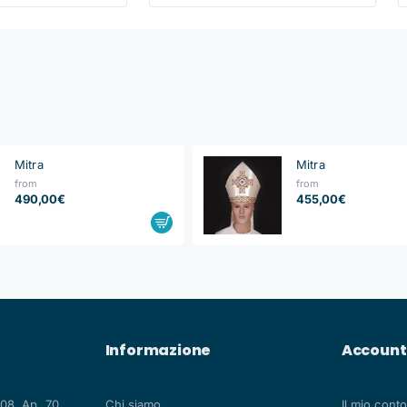
Mitra
Mitra
from
from
490,00€
455,00€
Informazione
Account
108, Ap. 70
Chi siamo
Il mio conto