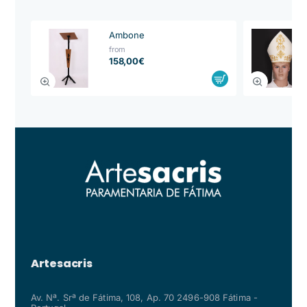
Ambone
from
158,00€
Artesacris
Av. Nª. Srª de Fátima, 108, Ap. 70 2496-908 Fátima -