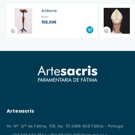
Ambone
from
158,00€
Artesacris
Av. Nª. Srª de Fátima, 108, Ap. 70 2496-908 Fátima - Portugal
+351 249 532 751 / +351 911 022 009 Rede móvel e