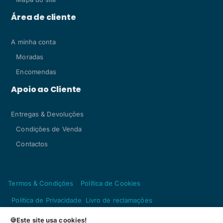
Área de cliente
A minha conta
Moradas
Encomendas
Apoio ao Cliente
Entregas & Devoluções
Condições de Venda
Contactos
Termos & Condições
Política de Cookies
Política de Privacidade
Livro de reclamações
Copyright © 2024, Artesacris - Paramentaria Fátima by
🍪Este site usa cookies!
reativa.pt