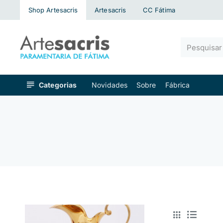
Shop Artesacris
Artesacris
CC Fátima
Pesquisar
algo...
Categorias
Novidades
Sobre
Fábrica