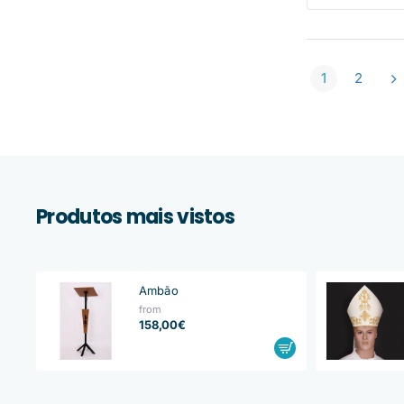
1
2
Produtos mais vistos
Ambão
from
158,00€