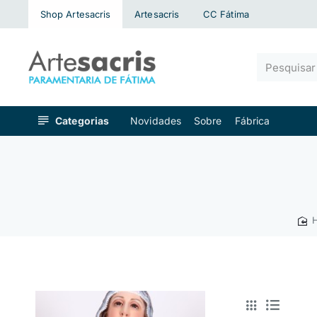
Shop Artesacris
Artesacris
CC Fátima
Pesquisar
algo...
Categorias
Novidades
Sobre
Fábrica