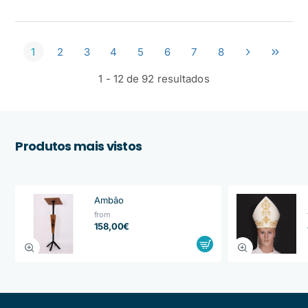
1
2
3
4
5
6
7
8
1 - 12 de 92 resultados
Produtos mais vistos
Ambão
from
158,00€