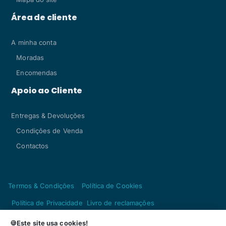
Área de cliente
A minha conta
Moradas
Encomendas
Apoio ao Cliente
Entregas & Devoluções
Condições de Venda
Contactos
Termos & Condições
Política de Cookies
Política de Privacidade
Livro de reclamações
Copyright © 2024, Artesacris - Paramentaria Fátima by
🍪Este site usa cookies!
reativa.pt