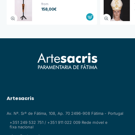
from
158,00€
Artesacris
Av. Nª. Srª de Fátima, 108, Ap. 70 2496-908 Fátima - Portugal
+351 249 532 751 / +351 911 022 009 Rede móvel e
fixa nacional