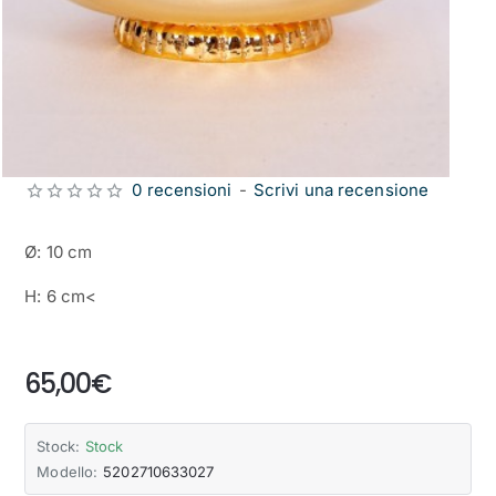
0 recensioni
-
Scrivi una recensione
Ø: 10 cm
H: 6 cm<
from
65,00€
Stock:
Stock
Modello:
5202710633027