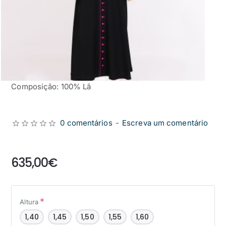
Composição: 100% Lã
0 comentários
-
Escreva um comentário
from
635,00€
Altura
1,40
1,45
1,50
1,55
1,60