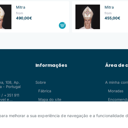
Mitra
Mitra
from
from
490,00€
455,00€
Informações
Área de c
ma, 108, Ap.
Sobre
A minha con
 - Portugal
Fábrica
Moradas
 / +351 911
vel e
Mapa do site
Encomend
.com
 para melhorar a sua experiência de navegação e a funcionalidade d