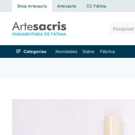
Shop Artesacris
Artesacris
CC Fátima
Pesquisar
algo...
Categorias
Novidades
Sobre
Fábrica