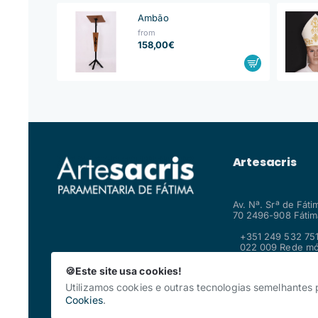
Ambão
from
158,00€
Artesacris
Av. Nª. Srª de Fáti
70 2496-908 Fátima
+351 249 532 751
022 009 Rede mó
fixa nacional
shop@artesacris
🍪Este site usa cookies!
Utilizamos cookies e outras tecnologias semelhantes
Cookies
.