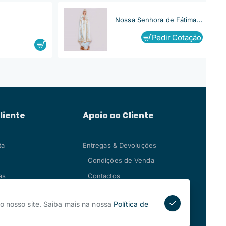
Nossa Senhora de Fátima, Capelinha
Pedir Cotação
liente
Apoio ao Cliente
ta
Entregas & Devoluções
Condições de Venda
as
Contactos
o nosso site. Saiba mais na nossa
Política de