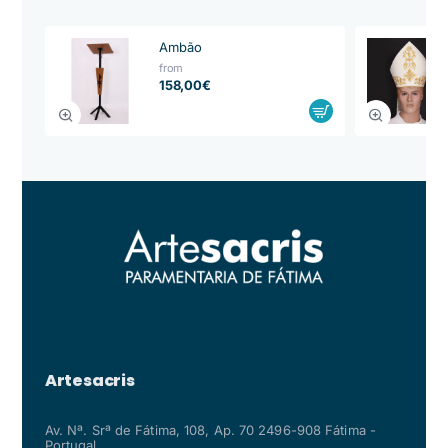
Ambão
from
158,00€
Artesacris
Av. Nª. Srª de Fátima, 108, Ap. 70 2496-908 Fátima -
Portugal