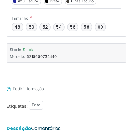
Azul Escuro
Preto
Cinza Escuro
Tamanho
48
50
52
54
56
58
60
Stock:
Stock
Modelo:
5215650734440
Pedir informação
Fato
Etiquetas:
Descrição
Comentários