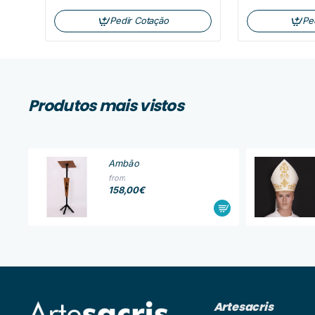
Pedir Cotação
Pe
Produtos mais vistos
Ambão
from
158,00€
Artesacris