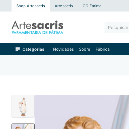
Shop Artesacris
Artesacris
CC Fátima
Pesquisar
algo...
Categorias
Novidades
Sobre
Fábrica