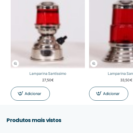
Lamparina Santíssimo
Lamparina San
27,50€
33,50€
Adicionar
Adicionar
Produtos mais vistos