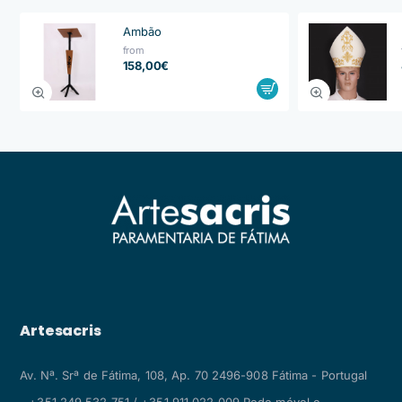
Ambão
from
158,00€
Artesacris
Av. Nª. Srª de Fátima, 108, Ap. 70 2496-908 Fátima - Portugal
+351 249 532 751 / +351 911 022 009 Rede móvel e