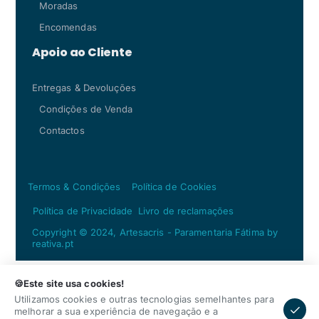
Moradas
Encomendas
Apoio ao Cliente
Entregas & Devoluções
Condições de Venda
Contactos
Termos & Condições
Política de Cookies
Política de Privacidade
Livro de reclamações
Copyright © 2024, Artesacris - Paramentaria Fátima by
reativa.pt
Adicionar
Qtd
🍪Este site usa cookies!
Utilizamos cookies e outras tecnologias semelhantes para
melhorar a sua experiência de navegação e a