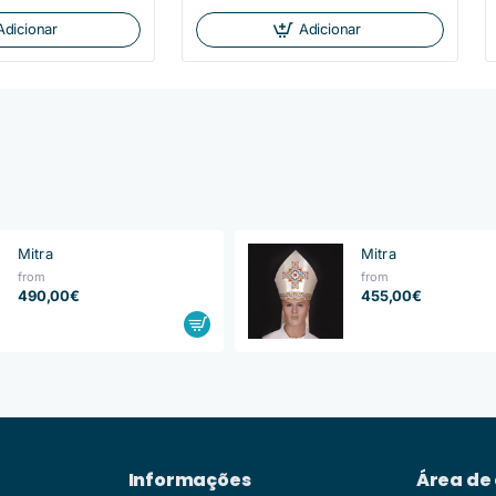
Adicionar
Adicionar
Mitra
Mitra
from
from
490,00€
455,00€
Informações
Área de 