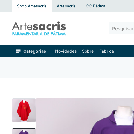
Shop Artesacris
Artesacris
CC Fátima
Pesquisar
algo...
Categorias
Novidades
Sobre
Fábrica