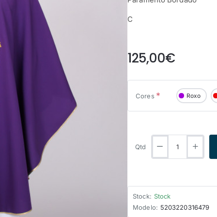
C
from
125,00€
Cores
Roxo
Qtd
Stock:
Stock
Modelo:
5203220316479