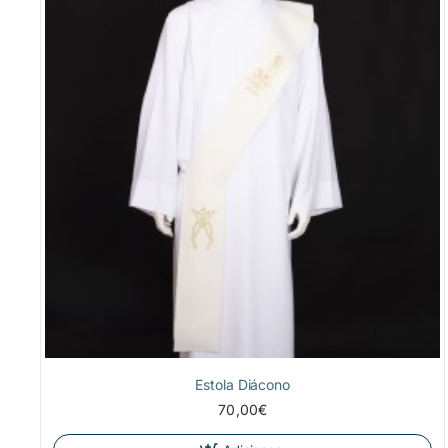
Estola Diácono
70,00€