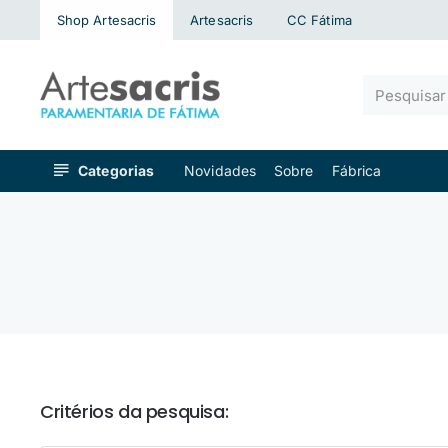
Shop Artesacris
Artesacris
CC Fátima
Pesquisar
algo...
Categorias
Novidades
Sobre
Fábrica
Critérios da pesquisa: