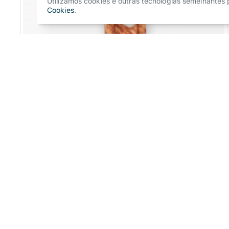
Utilizamos cookies e outras tecnologias semelhantes
Cookies
.
Nossa Senhora de Fátima, Capelinha
Pedir Cotação
1
2
Produtos mais vistos