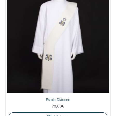
Estola Diácono
70,00€