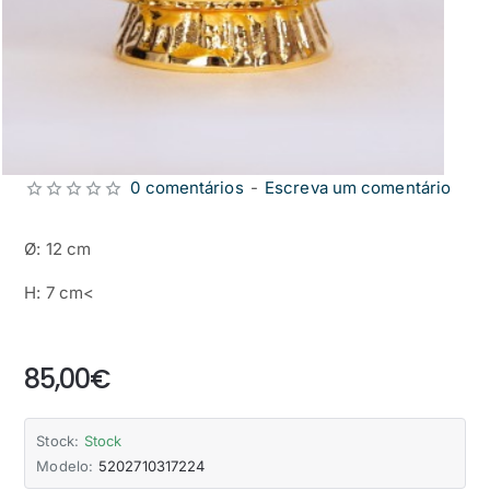
0 comentários
-
Escreva um comentário
Ø: 12 cm
H: 7 cm<
from
85,00€
Stock:
Stock
Modelo:
5202710317224