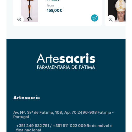
from
158,00€
Artesacris
Av. Nª. Srª de Fátima, 108, Ap. 70 2496-908 Fátima -
Portugal
+351 249 532 751 / +351 911 022 009 Rede móvel e
fixa nacional