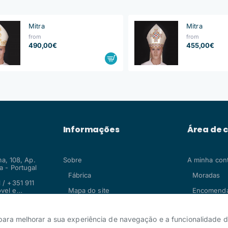
Mitra
Mitra
from
from
490,00€
455,00€
Informações
Área de c
ma, 108, Ap.
Sobre
A minha con
 - Portugal
Fábrica
Moradas
 / +351 911
vel e
Mapa do site
Encomend
.com
 para melhorar a sua experiência de navegação e a funcionalidade d