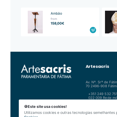
Ambão
from
158,00€
Artesacris
Av. Nª. Srª de Fáti
70 2496-908 Fátima
+351 249 532 751
022 009 Rede mó
fixa nacional
shop@artesacris
🍪Este site usa cookies!
Utilizamos cookies e outras tecnologias semelhantes