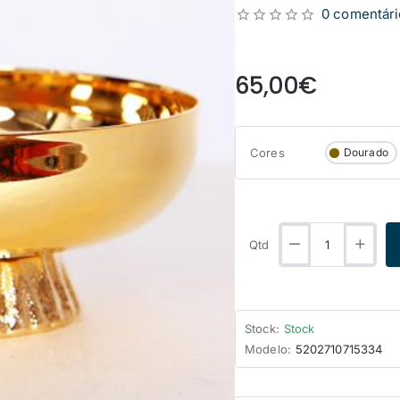
0 comentári
from
65,00€
Cores
Dourado
Qtd
Stock:
Stock
Modelo:
5202710715334