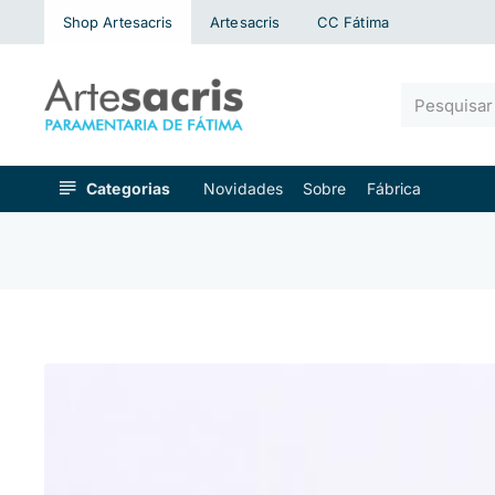
Shop Artesacris
Artesacris
CC Fátima
Pesquisar
algo...
Categorias
Novidades
Sobre
Fábrica